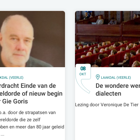
08
OKT
IN
KDAL (VEERLE)
LAAKDAL (VEERLE)
dracht Einde van de
De wondere wer
eldorde of nieuw begin
dialecten
 Gie Goris
Lezing door Veronique De Tier
.a. door de strapatsen van
reldorde die ze zelf
en en meer dan 80 jaar geleid
..