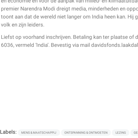
en economie en voor de aanpak van milieu- en klimaatuitda
premier Narendra Modi dreigt media, minderheden en oppo
toont aan dat de wereld niet langer om India heen kan. Hij g
volk en zijn leiders.
Liefst op voorhand inschrijven. Betaling kan ter plaatse o
6036, vermeld ‘India’. Bevestig via mail davidsfonds.laak
Labels:
MENS & MAATSCHAPPIJ
ONTSPANNING & ONTMOETEN
LEZING
GE