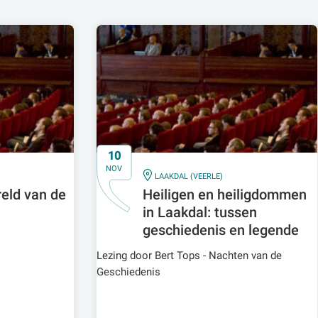
10
NOV
IN
LAAKDAL (VEERLE)
eld van de
Heiligen en heiligdommen
in Laakdal: tussen
geschiedenis en legende
Lezing door Bert Tops - Nachten van de
Geschiedenis