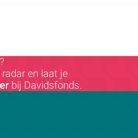
?
radar en laat je
ger
bij Davidsfonds.