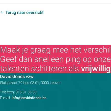
Terug naar overzicht
Maak je graag mee het verschil
Geef dan snel een ping op onze 
talenten schitteren als
vrijwilli
Contactpersoon:
Davidsfonds vzw
Adres:
Sluisstraat 79
bus 03.01, 3000
Leuven
Telefoon:
016 31 06 00
E-mail:
info@davidsfonds.be