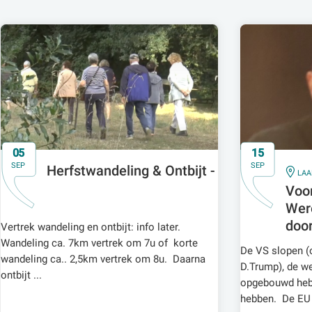
05
15
SEP
SEP
Herfstwandeling & Ontbijt -
IN
LAA
Voor
Wer
door
Vertrek wandeling en ontbijt: info later.
Wandeling ca. 7km vertrek om 7u of korte
De VS slopen (o
wandeling ca.. 2,5km vertrek om 8u. Daarna
D.Trump), de we
ontbijt ...
opgebouwd hebb
hebben. De EU .