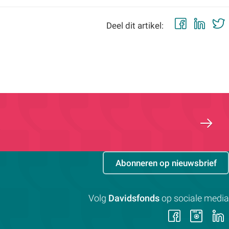
Faceb
Lin
Deel dit artikel:
Abonneren op nieuwsbrief
Volg
Davidsfonds
op sociale media
Volg
Vol