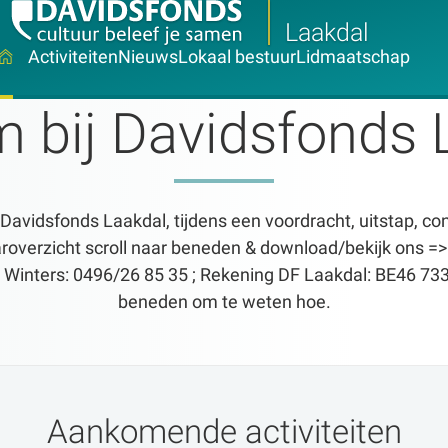
Laakdal
Activiteiten
Nieuws
Lokaal bestuur
Lidmaatschap
 bij Davidsfonds 
vidsfonds Laakdal, tijdens een voordracht, uitstap, concer
jaaroverzicht scroll naar beneden & download/bekijk ons =
Winters: 0496/26 85 35 ; Rekening DF Laakdal: BE46 7333 
beneden om te weten hoe.
Aankomende activiteiten