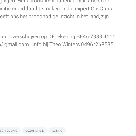
gingen. Het autoritaire hindoenationalisme onder
sitie monddood te maken. India-expert Gie Goris
eeft ons het broodnodige inzicht in het land, zijn
f door overschrijven op DF rekening BE46 7333 4611
dal@gmail.com . Info bij Theo Winters 0496/268535
SCHIEDENIS
GEZONDHEID
LEZING