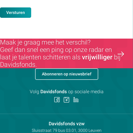
Versturen
Maak je graag mee het verschil?
Geef dan snel een ping op onze radar en
laat je talenten schitteren als
vrijwilliger
bij
Davidsfonds.
Abonneren op nieuwsbrief
Volg
Davidsfonds
op sociale media
Volg
Volg
Volg
ons
ons
ons
op
op
op
Facebook
Instagram
LinkedIn
Contactpersoon:
Davidsfonds vzw
Adres:
Sluisstraat 79
bus 03.01, 3000
Leuven