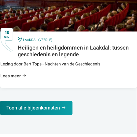
10
NOV
IN
LAAKDAL (VEERLE)
Heiligen en heiligdommen in Laakdal: tussen
geschiedenis en legende
Lezing door Bert Tops - Nachten van de Geschiedenis
Lees meer
Toon alle bijeenkomsten