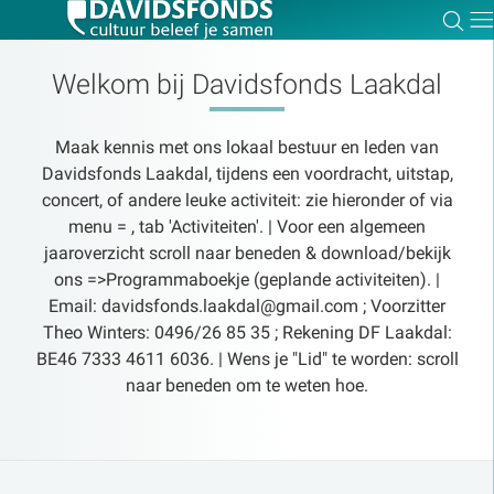
Zoe
Dir
Welkom bij Davidsfonds Laakdal
Maak kennis met ons lokaal bestuur en leden van
Zoek:
Davidsfonds Laakdal, tijdens een voordracht, uitstap,
concert, of andere leuke activiteit: zie hieronder of via
menu = , tab 'Activiteiten'. | Voor een algemeen
Zoeken
jaaroverzicht scroll naar beneden & download/bekijk
ons =>Programmaboekje (geplande activiteiten). |
Email: davidsfonds.laakdal@gmail.com ; Voorzitter
Theo Winters: 0496/26 85 35 ; Rekening DF Laakdal:
BE46 7333 4611 6036. | Wens je "Lid" te worden: scroll
naar beneden om te weten hoe.