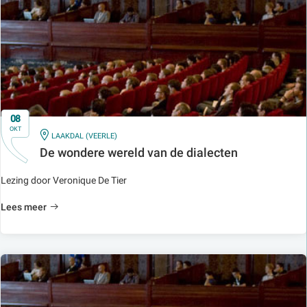
08
OKT
IN
LAAKDAL (VEERLE)
De wondere wereld van de dialecten
Lezing door Veronique De Tier
Lees meer