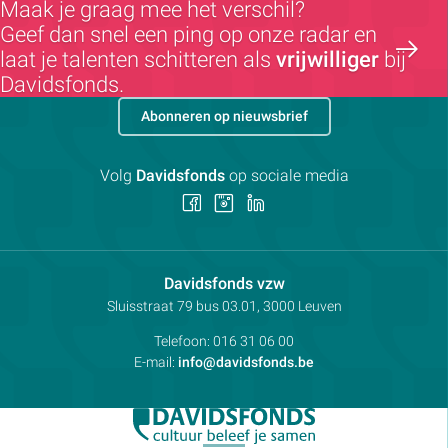
Maak je graag mee het verschil?
Geef dan snel een ping op onze radar en
laat je talenten schitteren als
vrijwilliger
bij
Davidsfonds.
Abonneren op nieuwsbrief
Volg
Davidsfonds
op sociale media
Volg
Volg
Volg
ons
ons
ons
op
op
op
Facebook
Instagram
LinkedIn
Contactpersoon:
Davidsfonds vzw
Adres:
Sluisstraat 79
bus 03.01, 3000
Leuven
Telefoon:
016 31 06 00
E-mail:
info@davidsfonds.be