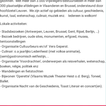
gezinnen. Met meer dan 3.000 vrijwilligers-bestuursleden in meer dan
300 plaatselijke afdelingen in Vlaanderen en Brussel, ondersteund door
hoofdzetel Leuven. We zijn actief op gebieden als cultuur, geschiedenis,
kunst, taal, wetenschap, culinair, muziek enz. Iedereen is welkom!
Lokale activiteiten:
- Stadsbezoeken (Antwerpen, Leuven, Brussel, Gent, Rijsel, Berlijn, …)
- Bezoek bedrijven, oude sites, monumenten, erfgoed, musea,
tentoonstellingen
- Organisatie Cultuurbeurs en/of Vers Geperst.
- Culinair: o.a jaarlijks Ledenfeest (met volkse animatie),
(semi)gastronomisch eetfestijn, ..
- Organisatie ‘Voordrachten’, onderwerpen als reisverhalen, wetenschap,
boeken, religie, politiek enz
- Wandelingen en fietstochten
- Bijwonen ‘Operette’ (Vlaams Muziek Theater Heist o.d. Berg), Toneel,
Ballet.
- Organisatie Nacht van de Geschiedenis, Toast Literair en concert(en).