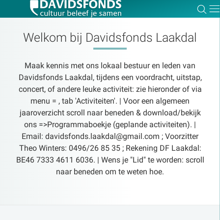
Zoe
Dir
Welkom bij Davidsfonds Laakdal
Maak kennis met ons lokaal bestuur en leden van
Zoek:
Davidsfonds Laakdal, tijdens een voordracht, uitstap,
concert, of andere leuke activiteit: zie hieronder of via
menu = , tab 'Activiteiten'. | Voor een algemeen
Zoeken
jaaroverzicht scroll naar beneden & download/bekijk
ons =>Programmaboekje (geplande activiteiten). |
Email: davidsfonds.laakdal@gmail.com ; Voorzitter
Theo Winters: 0496/26 85 35 ; Rekening DF Laakdal:
BE46 7333 4611 6036. | Wens je "Lid" te worden: scroll
naar beneden om te weten hoe.