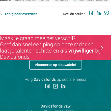
Faceb
Lin
Terug naar overzicht
Deel dit artikel:
Maak je graag mee het verschil?
Geef dan snel een ping op onze radar en
laat je talenten schitteren als
vrijwilliger
bij
Davidsfonds.
Abonneren op nieuwsbrief
Volg
Davidsfonds
op sociale media
Volg
Volg
Volg
ons
ons
ons
op
op
op
Facebook
Instagram
LinkedIn
Contactpersoon:
Davidsfonds vzw