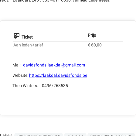
rek DF Laakdal BE46 7333 4611 6036, vermeld Ledenfeest. .
Prijs
Ticket
Aan leden-tarief
€ 60,00
Mail:
davidsfonds.laakdal@gmail.com
Website:
https://laakdal.davidsfonds.be
Theo Winters. 0496/268535
Labels:
ONTSPANNING & ONTMOETEN
ACTIVITEIT
ONTMOETING MET RECEPTIE