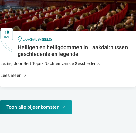
10
NOV
IN
LAAKDAL (VEERLE)
Heiligen en heiligdommen in Laakdal: tussen
geschiedenis en legende
Lezing door Bert Tops - Nachten van de Geschiedenis
Lees meer
Toon alle bijeenkomsten