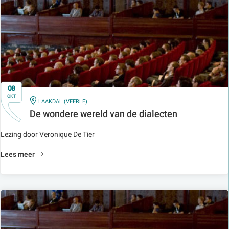
08
OKT
IN
LAAKDAL (VEERLE)
De wondere wereld van de dialecten
Lezing door Veronique De Tier
Lees meer