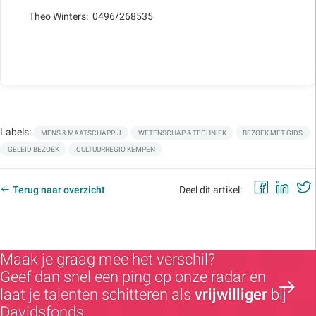
Theo Winters: 0496/268535
Labels:
MENS & MAATSCHAPPIJ
WETENSCHAP & TECHNIEK
BEZOEK MET GIDS
GELEID BEZOEK
CULTUURREGIO KEMPEN
Faceb
Lin
Terug naar overzicht
Deel dit artikel:
Maak je graag mee het verschil?
Geef dan snel een ping op onze radar en
laat je talenten schitteren als
vrijwilliger
bij
Davidsfonds.