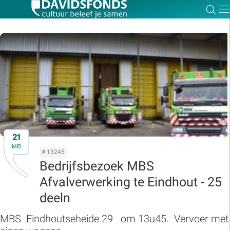
Zoe
Dir
Zoek:
Zoeken
21
MEI
# 13245
Bedrijfsbezoek MBS
Afvalverwerking te Eindhout - 25
deeln
MBS Eindhoutseheide 29 om 13u45. Vervoer met