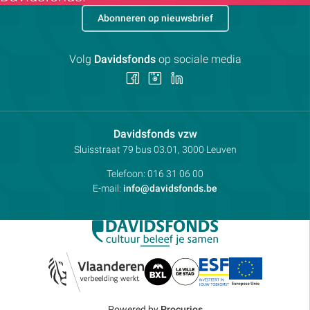
Abonneren op nieuwsbrief
Volg
Davidsfonds
op sociale media
Volg
Volg
Volg
ons
ons
ons
op
op
op
Facebook
Instagram
LinkedIn
Contactpersoon:
Davidsfonds vzw
Adres:
Sluisstraat 79
bus 03.01, 3000
Leuven
Telefoon:
016 31 06 00
E-mail:
info@davidsfonds.be
Powered by
Procurios