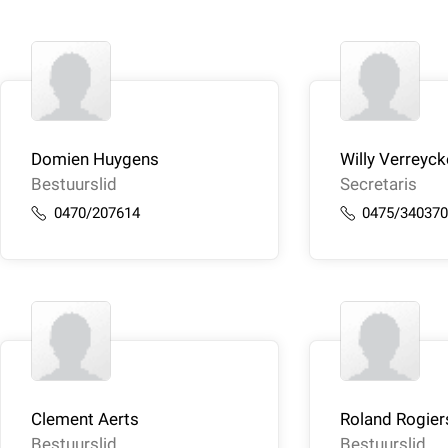
Domien Huygens
Willy Verreyc
Bestuurslid
Secretaris
0470/207614
0475/34037
Clement Aerts
Roland Rogier
Bestuurslid
Bestuurslid