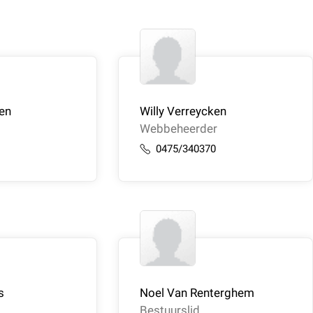
ken
Willy Verreycken
Webbeheerder
0
0475/340370
s
Noel Van Renterghem
Bestuurslid