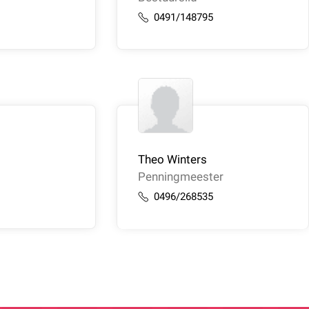
6
0491/148795
Theo Winters
Penningmeester
5
0496/268535