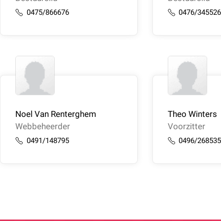
0475/866676
0476/34552
Noel Van Renterghem
Theo Winters
Webbeheerder
Voorzitter
0491/148795
0496/26853